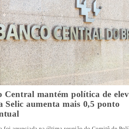
 Central mantém política de ele
a Selic aumenta mais 0,5 ponto
ntual
o foi anunciada na última reunião do Comitê de Polí