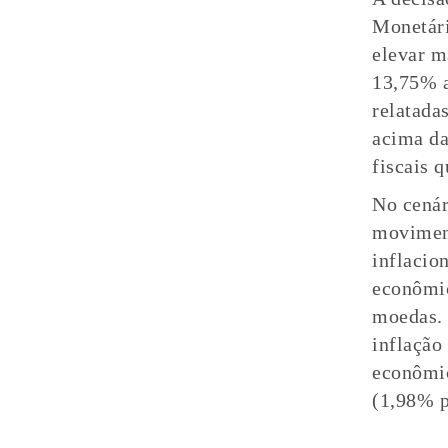
Monetári
elevar m
13,75% a
relatada
acima da
fiscais 
No cenár
moviment
inflacio
econômic
moedas. 
inflação
econômic
(1,98% p
.