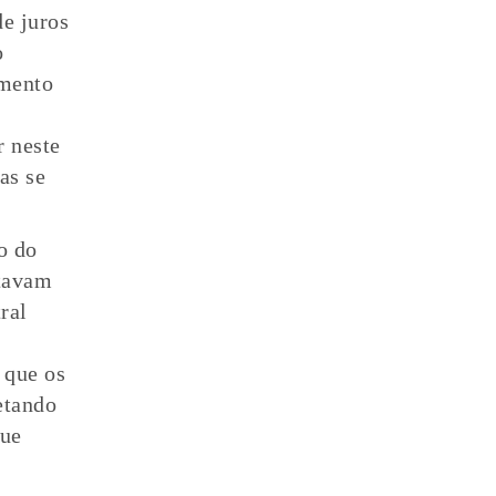
e juros
o
umento
r neste
as se
o do
stavam
ral
 que os
etando
que