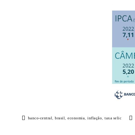
.
banco-central
,
brasil
,
economia
,
inflação
,
taxa selic