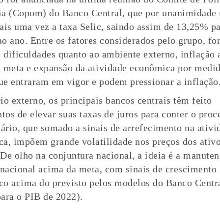
a (Copom) do Banco Central, que por unanimidade 
ais uma vez a taxa Selic, saindo assim de 13,25% p
o ano. Entre os fatores considerados pelo grupo, f
s dificuldades quanto ao ambiente externo, inflação 
 meta e expansão da atividade econômica por medi
que entraram em vigor e podem pressionar a inflaç
io externo, os principais bancos centrais têm feito
os de elevar suas taxas de juros para conter o proc
nário, que somado a sinais de arrefecimento na ativi
a, impõem grande volatilidade nos preços dos ativo
De olho na conjuntura nacional, a ideia é a manute
 nacional acima da meta, com sinais de crescimento
o acima do previsto pelos modelos do Banco Centr
ara o PIB de 2022).