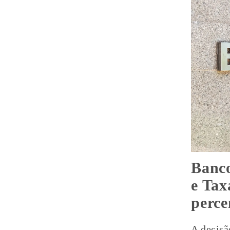
Banco
e Tax
perce
A decisã