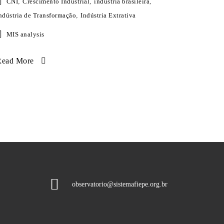
CNI
,
Crescimento Industrial
,
indústria brasileira
,
ndústria de Transformação
,
Indústria Extrativa
MIS analysis
Read More
observatorio@sistemafiepe.org.br