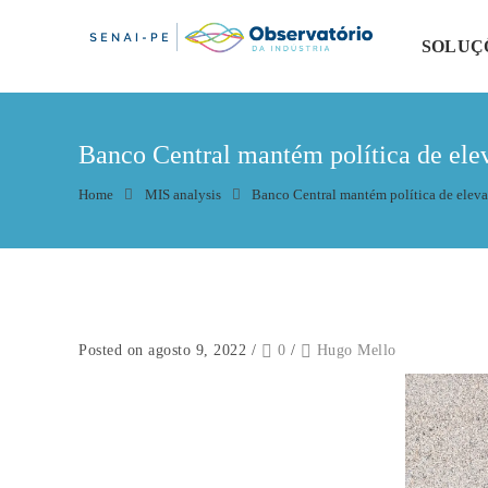
SOLUÇ
Banco Central mantém política de ele
Home
MIS analysis
Banco Central mantém política de eleva
Posted on agosto 9, 2022
/
0
/
Hugo Mello