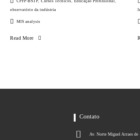
CPFP-BSTP
,
Cursos Técnicos
,
Educação Profissional
,
observatório da indústria
I
MIS analysis
Read More
Contato
Av. Norte Miguel Arraes de