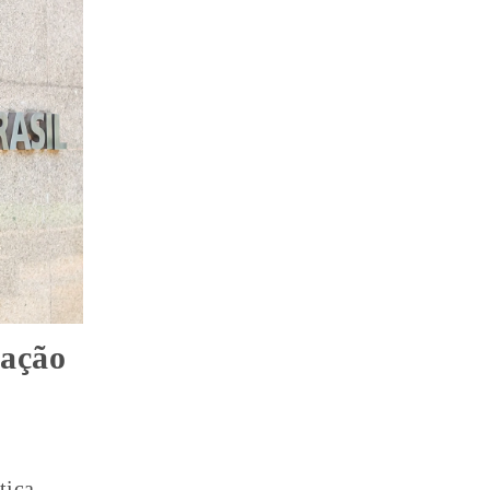
vação
tica