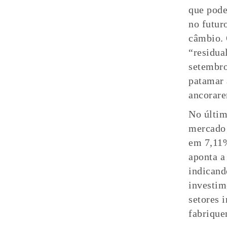
que pode
no futur
câmbio. 
“residua
setembro
patamar 
ancorare
No últim
mercado 
em 7,11%
aponta a
indicand
investim
setores 
fabrique