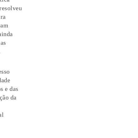
resolveu
ara
oram
ainda
das
ão.
esso
dade
s e das
nção da
al