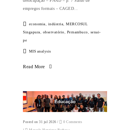
desocupação – PNAD – p. 7 Saldo de
empregos formais – CAGED...
economia
,
indústria
,
MERCOSUL
Singapura
,
observatório
,
Pernambuco
,
senai-
pe
MIS analysis
Read More
Posted on 31 jul 2026
/
0 Comments