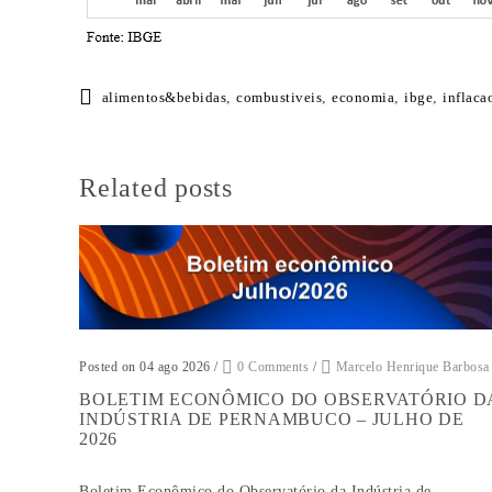
alimentos&bebidas
,
combustiveis
,
economia
,
ibge
,
inflaca
Related posts
Posted on 04 ago 2026
/
0 Comments
/
Marcelo Henrique Barbosa
BOLETIM ECONÔMICO DO OBSERVATÓRIO D
INDÚSTRIA DE PERNAMBUCO – JULHO DE
2026
Boletim Econômico do Observatório da Indústria de