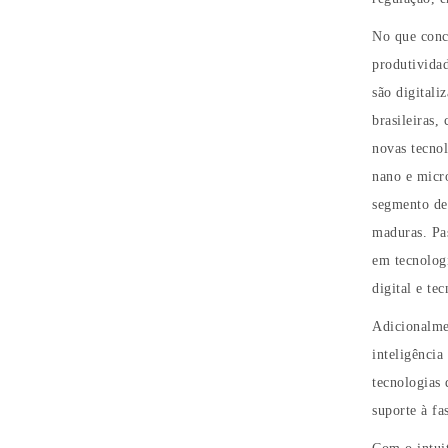
No que conce
produtivida
são digitali
brasileiras,
novas tecnol
nano e micr
segmento de 
maduras. Pas
em tecnologi
digital e te
Adicionalme
inteligência
tecnologias
suporte à f