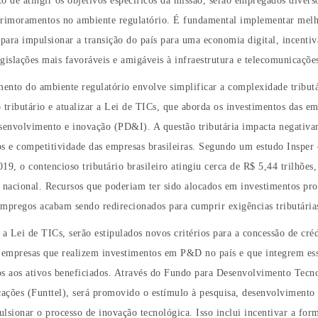
o de atingir os objetivos específicos da missão, serão empregados divers
primoramentos no ambiente regulatório. É fundamental implementar melh
 para impulsionar a transição do país para uma economia digital, incenti
gislações mais favoráveis e amigáveis à infraestrutura e telecomunicaçõe
ento do ambiente regulatório envolve simplificar a complexidade tributá
io tributário e atualizar a Lei de TICs, que aborda os investimentos das e
esenvolvimento e inovação (PD&I). A questão tributária impacta negativa
s e competitividade das empresas brasileiras. Segundo um estudo Insper 
19, o contencioso tributário brasileiro atingiu cerca de R$ 5,44 trilhões,
nacional. Recursos que poderiam ter sido alocados em investimentos pro
mpregos acabam sendo redirecionados para cumprir exigências tributária
 a Lei de TICs, serão estipulados novos critérios para a concessão de cré
a empresas que realizem investimentos em P&D no país e que integrem es
os aos ativos beneficiados. Através do Fundo para Desenvolvimento Tecn
ações (Funttel), será promovido o estímulo à pesquisa, desenvolvimento 
lsionar o processo de inovação tecnológica. Isso inclui incentivar a for