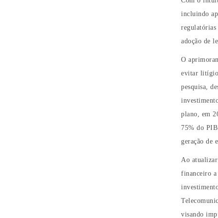
Com o intuit
incluindo a
regulatórias
adoção de le
O aprimoram
evitar litíg
pesquisa, d
investimento
plano, em 20
75% do PIB 
geração de e
Ao atualizar
financeiro 
investiment
Telecomunic
visando impu