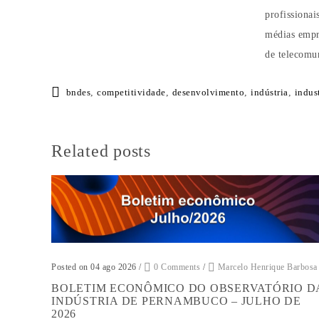
profissionai
médias empre
de telecomu
bndes
,
competitividade
,
desenvolvimento
,
indústria
,
indus
Related posts
Posted on 04 ago 2026
/
0 Comments
/
Marcelo Henrique Barbosa
BOLETIM ECONÔMICO DO OBSERVATÓRIO D
INDÚSTRIA DE PERNAMBUCO – JULHO DE
2026