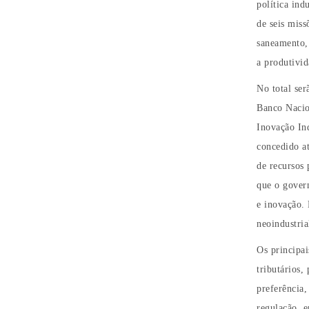
política ind
de seis miss
saneamento, 
a produtivid
No total ser
Banco Nacio
Inovação In
concedido at
de recursos 
que o govern
e inovação. 
neoindustria
Os principai
tributários,
preferência,
regulação, 