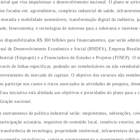
ustrial que visa impulsionar o desenvolvimento nacional. O plano se articu
ões focadas em: agroindústria; complexo industrial de saúde, infraestrutu
moradia e mobilidade sustentáveis; transformação digital da indústria, p
ade; bioeconomia; e tecnologias de interesse para a soberania e interesse 
ão disponibilizados R$ 300 bilhões para financiamentos, que serão admin
nal de Desenvolvimento Econômico e Social (BNDES), Empresa Brasile
dustrial (Emprapii) e a Financiadora de Estudos e Projetos (FINEP). O m
ravés de linhas específicas, podendo ser reembolsáveis ou não reembolsá
provenientes do mercado de capitais. O objetivo dos recursos não reembo
o participe nos custos e riscos associados às atividades de pesquisa, des
Essa iniciativa está alinhada aos objetivos e prioridades do plano para a
lização nacional.
s instrumentos da política industrial serão: empréstimos, subvenções, cré
 participação acionária, requisitos de conteúdo local, comércio exterior,
 transferência de tecnologia, propriedade intelectual, infraestrutura da qu
encomendas tecnológicas, compras governamentais e investimento público