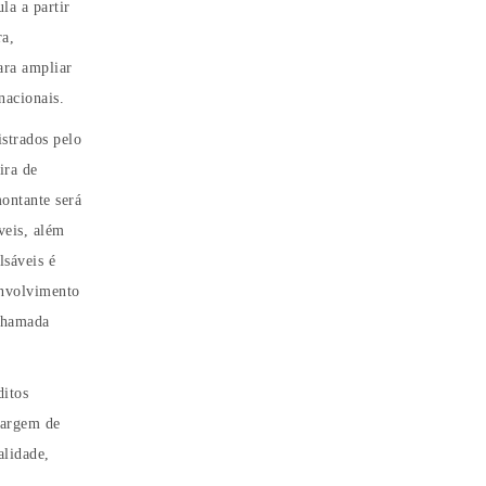
la a partir
ra,
ara ampliar
nacionais.
istrados pelo
ira de
ontante será
veis, além
lsáveis é
envolvimento
 chamada
ditos
 margem de
alidade,
.