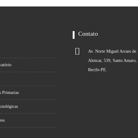
Contato
Av. Norte Miguel Arraes de
Alencar, 539, Santo Amaro,
atório
Recife-PE.
s Primarias
cnológicas
res