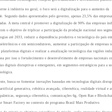
rne à indústria no geral, o foco será a digitalização para o aumento da
de. Segundo dados apresentados pelo governo, apenas 23,5% das empresas
zadas. A meta central é promover a digitalização de 90% das empresas indu
 com o objetivo de triplicar a participação da produção nacional nos segm
ogias até 2033, reduzir a dependência produtiva e tecnológica do país e
oeletrônicos e em semicondutores, aumentar a participação de empresas n
plataformas digitais e realizar a atualização tecnológica das regiões indus
sa por isso o fortalecimento e desenvolvimento de empresas nacionais c
as digitais disruptivas e emergentes, em segmentos estratégicos para a s
cnológica.
nte, busca-se fomentar inovações baseadas em tecnologias digitais disru
 artificial generativa, robótica avançada, cibernética, realidade virtual e
 quânticas, segurança cibernética, comunicações 6g, Open Ran e Blockcha
ase Smart Factory no contexto do programa Brasil Mais Produtivo.