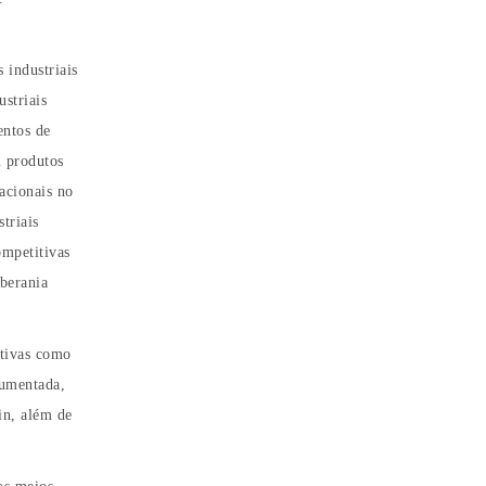
 industriais
striais
entos de
m produtos
acionais no
triais
ompetitivas
oberania
ptivas como
 aumentada,
in, além de