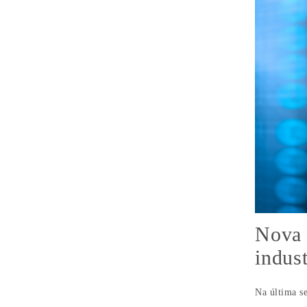
Nova 
indus
Na última s