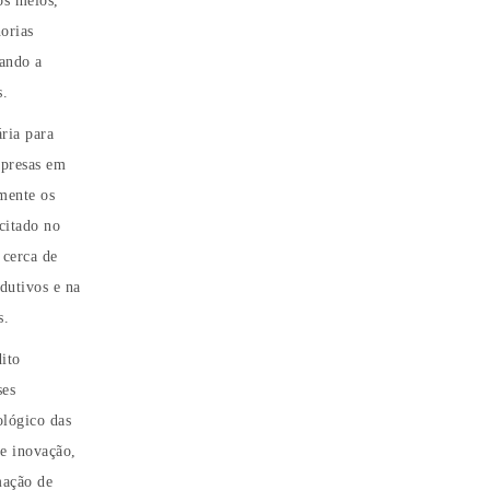
os meios,
orias
vando a
s.
ria para
mpresas em
mente os
citado no
 cerca de
dutivos e na
s.
dito
ses
ológico das
e inovação,
mação de