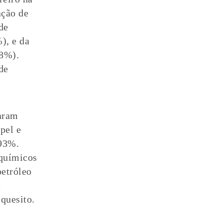
ação de
de
), e da
28%).
de
aram
pel e
,93%.
 químicos
petróleo
e
quesito.