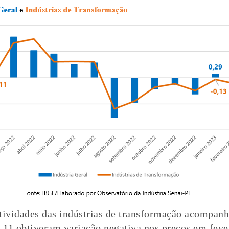
tividades das indústrias de transformação acompan
, 11 obtiveram variação negativa nos preços em feve