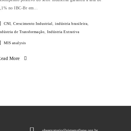
,1% no IBC-Br em...
CNI
,
Crescimento Industrial
,
indústria brasileira
,
ndústria de Transformação
,
Indústria Extrativa
MIS analysis
Read More
observatorio@sistemafiepe.org.br