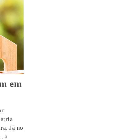
am em
ou
stria
ra. Já no
, a