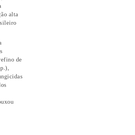
a
ão alta
sileiro
a
s
refino de
p.),
ungicidas
dos
puxou