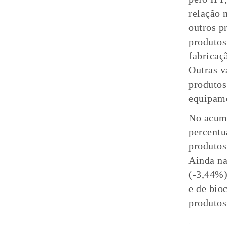
relação 
outros p
produtos
fabricaç
Outras v
produtos
equipame
No acumu
percentu
produtos
Ainda na
(-3,44%)
e de bio
produtos
.