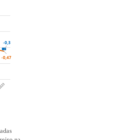
hadas
reiro na