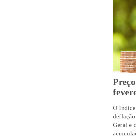
Preço
fever
O Índice
deflação
Geral e 
acumulad