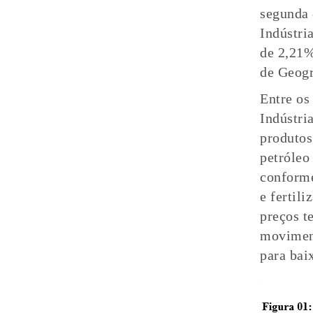
segunda 
Indústri
de 2,21%
de Geogr
Entre os
Indústri
produtos
petróleo 
conforme
e fertil
preços t
moviment
para bai
.