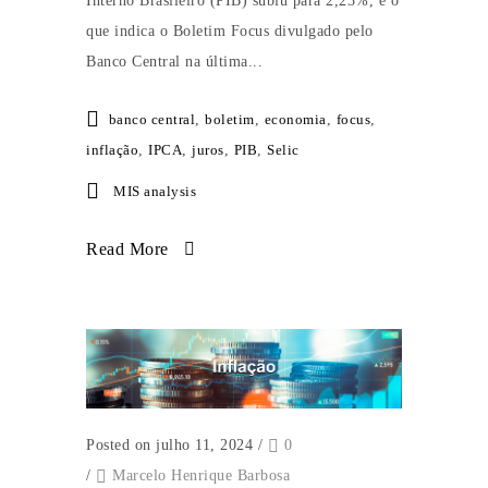
Interno Brasileiro (PIB) subiu para 2,23%, é o
que indica o Boletim Focus divulgado pelo
Banco Central na última...
banco central
,
boletim
,
economia
,
focus
,
inflação
,
IPCA
,
juros
,
PIB
,
Selic
MIS analysis
Read More
Posted on julho 11, 2024
/
0
/
Marcelo Henrique Barbosa